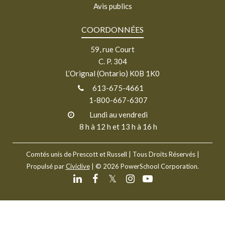
Avis publics
COORDONNÉES
59, rue Court
C. P. 304
L’Orignal (Ontario) K0B 1K0
613-675-4661
1-800-667-6307
Lundi au vendredi
8 h à 12 h et 13 h à 16 h
Comtés unis de Prescott et Russell
| Tous Droits Réservés |
Propulsé par
Civiclive
| ©
2026 PowerSchool Corporation.
𝕏