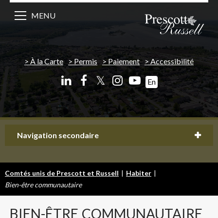
MENU
À la Carte
Permis
Paiement
Accessibilité
𝕏
En
Navigation secondaire
Comtés unis de Prescott et Russell
|
Habiter
|
Bien-être communautaire
BIEN-ÊTRE
COMMUNAUTAIRE