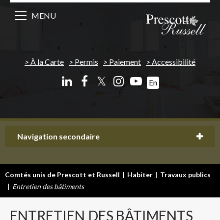
MENU
À la Carte
Permis
Paiement
Accessibilité
𝕏
En
Navigation secondaire
Comtés unis de Prescott et Russell
|
Habiter
|
Travaux publics
|
Entretien des bâtiments
ENTRETIEN
DES BÂTIMENTS