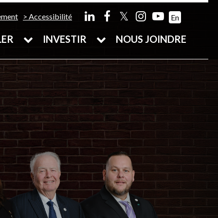
𝕏
ement
Accessibilité
En
LER
INVESTIR
NOUS JOINDRE