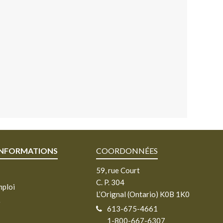
INFORMATIONS
COORDONNÉES
59, rue Court
C. P. 304
mploi
L’Orignal (Ontario) K0B 1K0
e
613-675-4661
1-800-667-6307