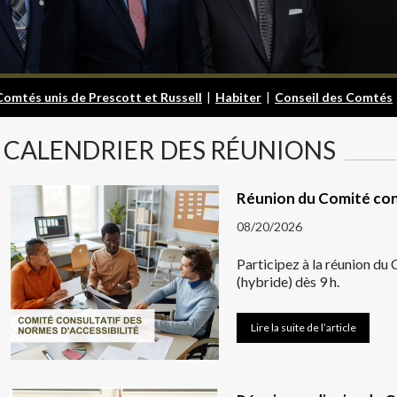
Comtés unis de Prescott et Russell
|
Habiter
|
Conseil des Comtés
CALENDRIER
DES RÉUNIONS
Réunion du Comité cons
08/20/2026
Participez à la réunion du
(hybride) dès 9 h.
Lire la suite de l’article