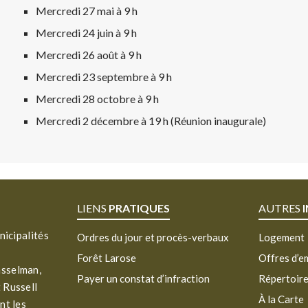
Mercredi 27 mai à 9 h
Mercredi 24 juin à 9 h
Mercredi 26 août à 9 h
Mercredi 23 septembre à 9 h
Mercredi 28 octobre à 9 h
Mercredi 2 décembre à 19 h (Réunion inaugurale)
LIENS
PRATIQUES
AUTRES
nicipalités
Ordres du jour et procès-verbaux
Logement
Forêt Larose
Offres d’e
asselman,
Payer un constat d’infraction
Répertoir
 Russell
À la Carte
nt les